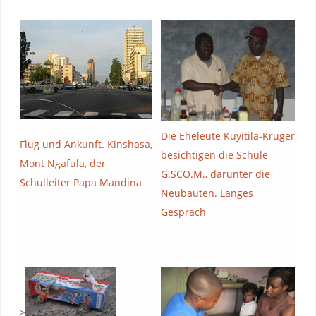
Die Eheleute Kuyitila-Krüger
Flug und Ankunft. Kinshasa,
besichtigen die Schule
Mont Ngafula, der
G.SCO.M., darunter die
Schulleiter Papa Mandina
Neubauten. Langes
Gespräch
>